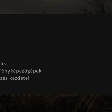
K
lás
 fényképezőgépek
zés kezdetei