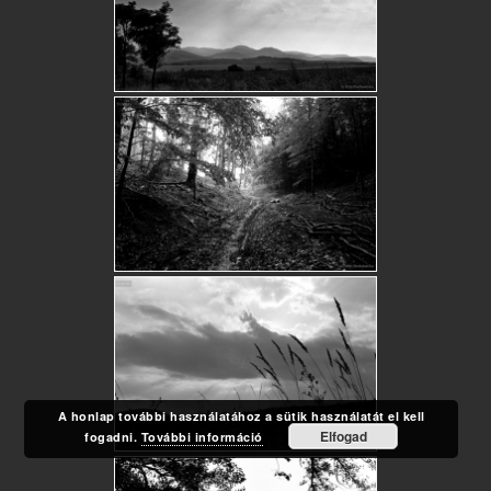
A honlap további használatához a sütik használatát el kell
Elfogad
fogadni.
További információ