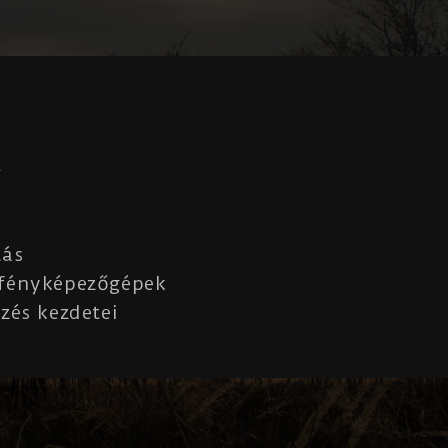
K
lás
 fényképezőgépek
zés kezdetei