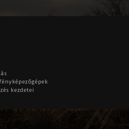
K
lás
 fényképezőgépek
zés kezdetei