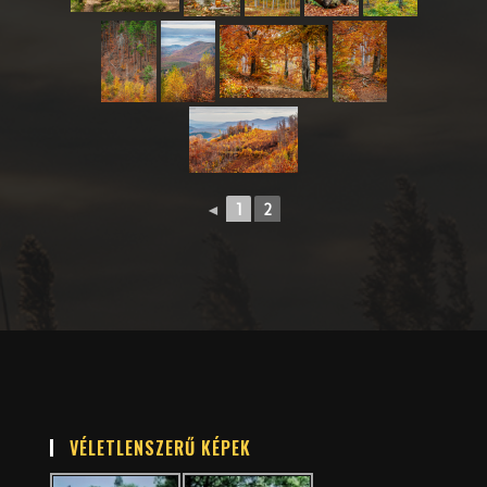
◄
1
2
VÉLETLENSZERŰ KÉPEK