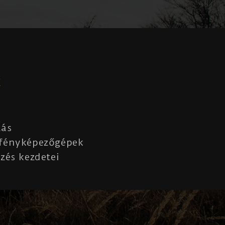
K
lás
 fényképezőgépek
zés kezdetei